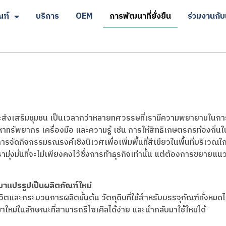
ณฑ์
บริการ
OEM
การพัฒนาที่ยั่งยืน
ร่วมงานกับ
นาและส่งเสริมชุมชน เป็นเวลากว่าหลายทศวรรษที่เรามีความพยาย
ดหาทรัพยากร เครื่องมือ และความรู้ เช่น การให้สิทธิเกษตรกรท้องถิ่
ะการจัดกิจกรรมรณรงค์เชิงนิเวศเพื่อเพิ่มพื้นที่สีเขียวในพื้นที่บริเวณใ
ุ่งมั่นที่จะไม่เพียงคงไว้ซึ่งการทำธุรกิจเท่านั้น แต่ต้องการขยายแน
มาแปรรูปเป็นผลิตภัณฑ์ใหม่
ตและกระบวนการผลิตขั้นต้น วัตถุดิบที่ใช้สําหรับบรรจุภัณฑ์ทั้งหม
าใหม่ในลักษณะที่สามารถรีไซเคิลได้ง่าย และนํากลับมาใช้ใหม่ได้