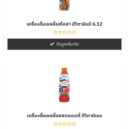
เครื่องดื่มเยลลี่รสโคล่า มีวิตามินบี 6,12
ให้
คะแนน
ข้อมูลเพิ่มเติม
0
ตั้งแต่
1-
5
คะแนน
เครื่องดื่มเยลลี่รสสตอเบอรี่ มีวิตามินเอ