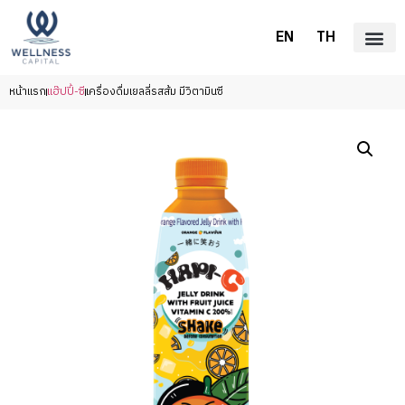
EN
TH
หน้าแรก
แฮ๊ปปี้-ซี
เครื่องดื่มเยลลี่รสส้ม มีวิตามินซี